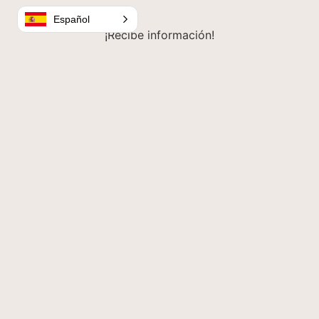
Español
¡Recibe información!
¿Quieres saber más? ¡Déjanos tu correo electrónico y te
mantendremos al tanto!
RELLENA EL FORMULARIO
Hecho con
por Alza Estudio